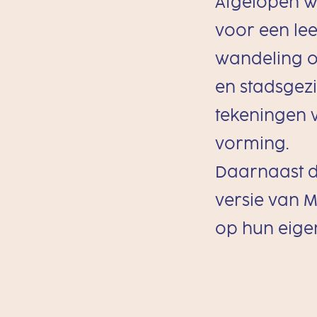
Afgelopen w
voor een le
wandeling o
en stadsgezi
tekeningen 
vorming.
Daarnaast d
versie van 
op hun eige