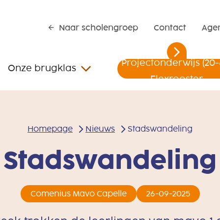
Naar scholengroep
Contact
Age
Projectonderwijs (20-
Onze brugklas
Flexrooster
Pre-havo
Projectonderwijs (20-
Flexrooster
Homepage
Nieuws
Stadswandeling
Pre-havo
Stadswandeling
Comenius Mavo Capelle
26-09-2025