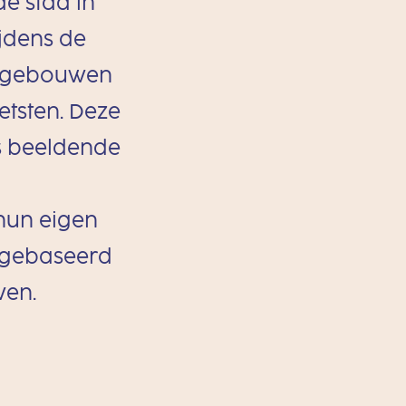
e stad in
jdens de
e gebouwen
etsten. Deze
s beeldende
hun eigen
, gebaseerd
wen.