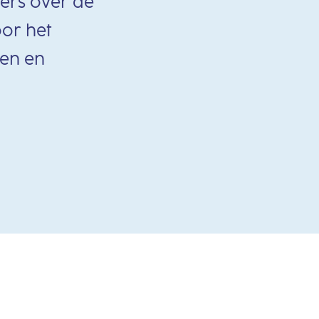
ers over de
oor het
gen en