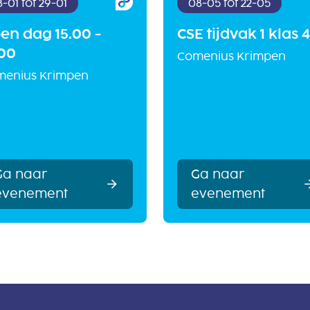
8-01 tot 29-01
08-05 tot 22-05
en dag 15.00 -
CSE tijdvak 1 klas 4
.00
Comenius Krimpen
menius Krimpen
Ga naar
Ga naar
evenement
evenement