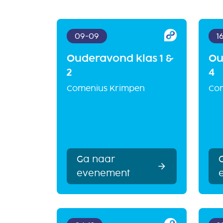
09-09
1
Ouderavond klas 1 &
Ou
2
4
Comenius Krimpen
Co
Ga naar
evenement