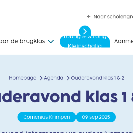
Naar scholengr
Young & Strong
aar de brugklas
Aanme
Kleinschalig
Leerdoelgericht
Young & Strong
Kleinschalig
Homepage
Agenda
Ouderavond klas 1 & 2
Leerdoelgericht
deravond klas 1 
Comenius Krimpen
09 sep 2025