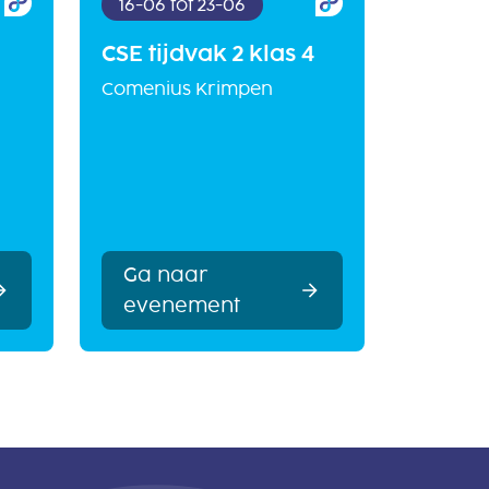
16-06 tot 23-06
CSE tijdvak 2 klas 4
Comenius Krimpen
Ga naar
evenement