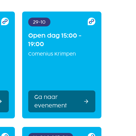
29-10
Open dag 15:00 -
19:00
Comenius Krimpen
Ga naar
evenement