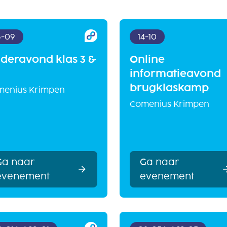
6-09
14-10
deravond klas 3 &
Online
informatieavond
brugklaskamp
menius Krimpen
Comenius Krimpen
Ga naar
Ga naar
evenement
evenement