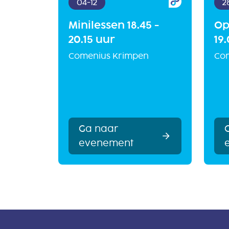
04-12
2
Minilessen 18.45 -
Op
20.15 uur
19
Comenius Krimpen
Co
Ga naar
evenement