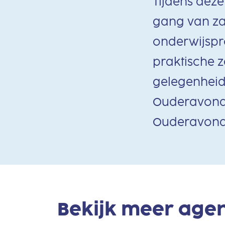
Tijdens dez
gang van zak
onderwijspr
praktische z
gelegenheid 
Ouderavond kl
Ouderavond k
Bekijk meer age